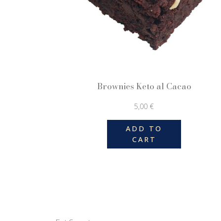
Brownies Keto al Cacao
5,00
€
ADD TO
CART