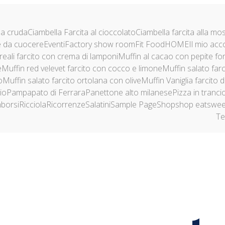
la cruda
Ciambella Farcita al cioccolato
Ciambella farcita alla mo
 da cuocere
Eventi
Factory show room
Fit Food
HOME
Il mio acc
reali farcito con crema di lamponi
Muffin al cacao con pepite fo
e
Muffin red velevet farcito con cocco e limone
Muffin salato farc
o
Muffin salato farcito ortolana con olive
Muffin Vaniglia farcito 
io
Pampapato di Ferrara
Panettone alto milanese
Pizza in tranci
mborsi
Ricciola
Ricorrenze
Salatini
Sample Page
Shop
shop eatswee
Te