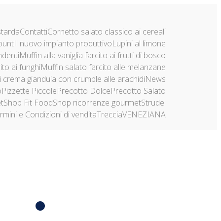
starda
Contatti
Cornetto salato classico ai cereali
ount
Il nuovo impianto produttivo
Lupini al limone
ndenti
Muffin alla vaniglia farcito ai frutti di bosco
ito ai funghi
Muffin salato farcito alle melanzane
di crema gianduia con crumble alle arachidi
News
o
Pizzette Piccole
Precotto Dolce
Precotto Salato
t
Shop Fit Food
Shop ricorrenze gourmet
Strudel
rmini e Condizioni di vendita
Treccia
VENEZIANA