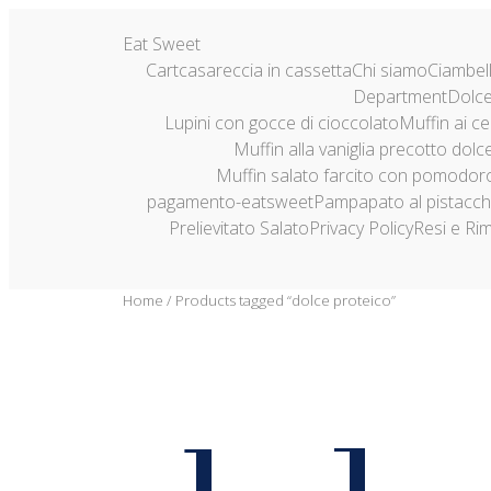
Eat Sweet
Cart
casareccia in cassetta
Chi siamo
Ciambel
Department
Dolce
Lupini con gocce di cioccolato
Muffin ai ce
Muffin alla vaniglia precotto dolc
Muffin salato farcito con pomodor
pagamento-eatsweet
Pampapato al pistacch
Prelievitato Salato
Privacy Policy
Resi e Ri
Home
/ Products tagged “dolce proteico”