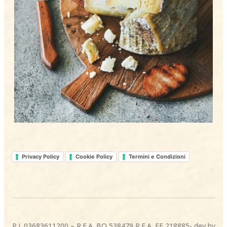
Privacy Policy
Cookie Policy
Termini e Condizioni
P.I. 03683611200 – R.E.A. BO 538479 R.E.A. FE 218885- dev by