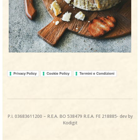
Privacy Policy
Cookie Policy
Termini e Condizioni
P.I. 03683611200 – R.E.A. BO 538479 R.E.A. FE 218885- dev by
Kodigit