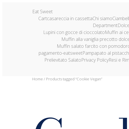
Eat Sweet
Cart
casareccia in cassetta
Chi siamo
Ciambel
Department
Dolce
Lupini con gocce di cioccolato
Muffin ai ce
Muffin alla vaniglia precotto dolc
Muffin salato farcito con pomodor
pagamento-eatsweet
Pampapato al pistacch
Prelievitato Salato
Privacy Policy
Resi e Ri
Home
/ Products tagged “Cookie Vegan”