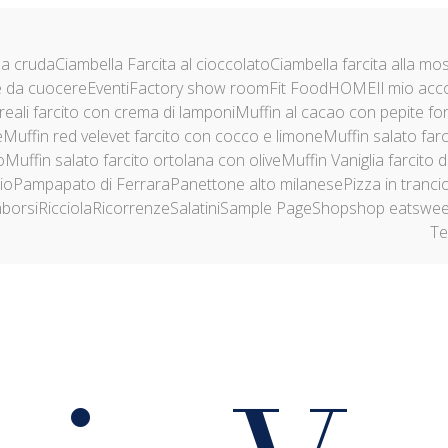
la cruda
Ciambella Farcita al cioccolato
Ciambella farcita alla mo
 da cuocere
Eventi
Factory show room
Fit Food
HOME
Il mio acc
reali farcito con crema di lamponi
Muffin al cacao con pepite fo
e
Muffin red velevet farcito con cocco e limone
Muffin salato farc
o
Muffin salato farcito ortolana con olive
Muffin Vaniglia farcito 
io
Pampapato di Ferrara
Panettone alto milanese
Pizza in tranci
mborsi
Ricciola
Ricorrenze
Salatini
Sample Page
Shop
shop eatswee
Te