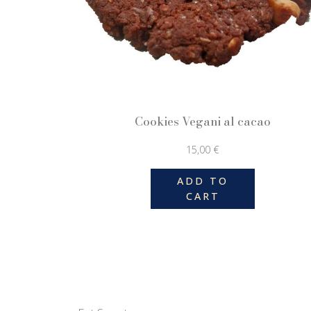
Cookies Vegani al cacao
15,00
€
ADD TO
CART