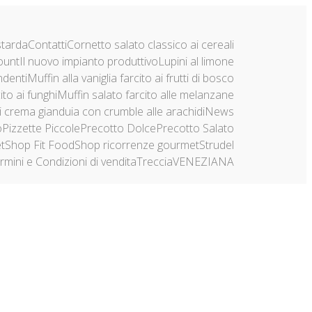
starda
Contatti
Cornetto salato classico ai cereali
ount
Il nuovo impianto produttivo
Lupini al limone
ndenti
Muffin alla vaniglia farcito ai frutti di bosco
ito ai funghi
Muffin salato farcito alle melanzane
di crema gianduia con crumble alle arachidi
News
o
Pizzette Piccole
Precotto Dolce
Precotto Salato
t
Shop Fit Food
Shop ricorrenze gourmet
Strudel
rmini e Condizioni di vendita
Treccia
VENEZIANA