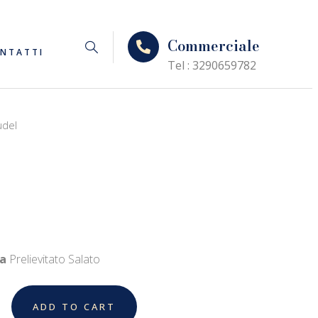
Commerciale
NTATTI
Tel : 3290659782
udel
a
Prelievitato Salato
ADD TO CART