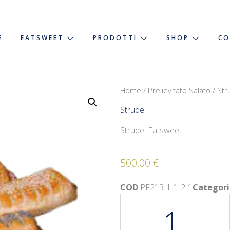
E
EATSWEET
PRODOTTI
SHOP
CO
Home
/
Prelievitato Salato
/ Str
Strudel
Strudel Eatsweet
500,00
€
COD
PF213-1-1-2-1
Categori