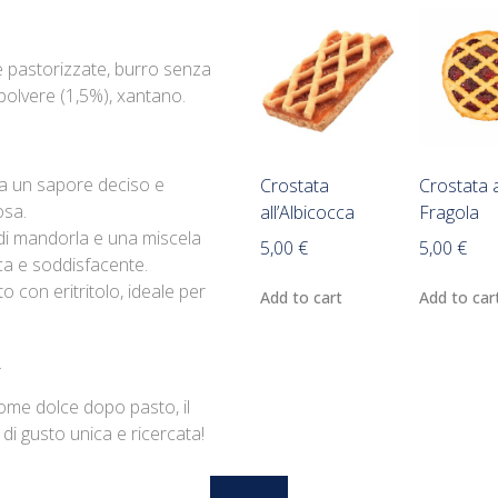
e pastorizzate, burro senza
n polvere (1,5%), xantano.
na un sapore deciso e
Crostata
Crostata a
osa.
all’Albicocca
Fragola
di mandorla e una miscela
5,00
€
5,00
€
ca e soddisfacente.
o con eritritolo, ideale per
Add to cart
Add to car
.
me dolce dopo pasto, il
di gusto unica e ricercata!