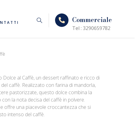
Commerciale
NTATTI
Tel : 3290659782
ffè
 Dolce al Caffè, un dessert raffinato e ricco di
 del caffè. Realizzato con farina di mandorla,
ntere pastorizzate, questo dolce combina la
o con la nota decisa del caffè in polvere.
ole offre una piacevole croccantezza che si
to intenso del caffè.