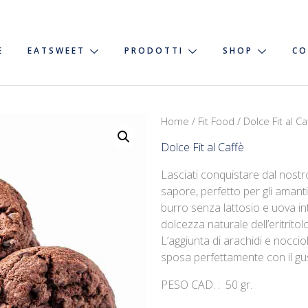
E
EATSWEET
PRODOTTI
SHOP
CO
Home
/
Fit Food
/ Dolce Fit al Ca
Dolce Fit al Caffè
Lasciati conquistare dal nostro
sapore, perfetto per gli amanti
burro senza lattosio e uova i
dolcezza naturale dell’eritritol
L’aggiunta di arachidi e nocci
sposa perfettamente con il gus
PESO CAD. : 50 gr.