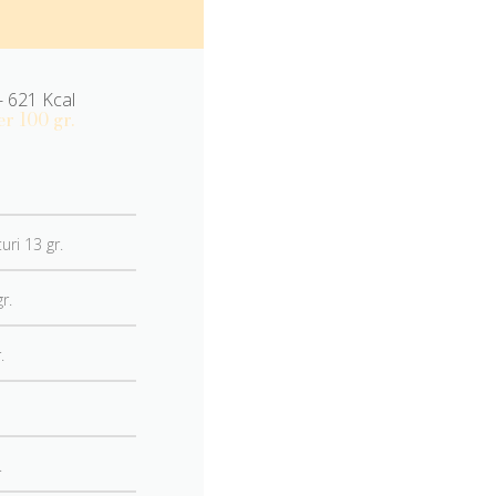
- 621 Kcal
er 100 gr.
turi 13 gr.
r.
.
.