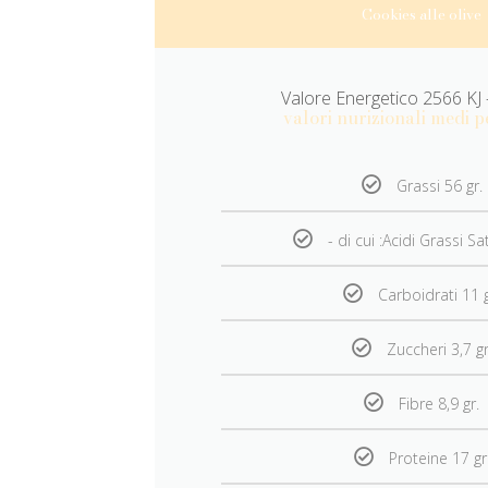
Cookies alle olive
Valore Energetico 2566 KJ 
valori nurizionali medi p
Grassi 56 gr.
- di cui :Acidi Grassi Sa
Carboidrati 11 g
Zuccheri 3,7 gr
Fibre 8,9 gr.
Proteine 17 gr