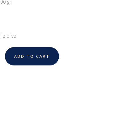
0 gr.
lle olive
ADD TO CART