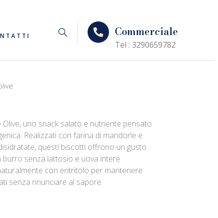
Commerciale
NTATTI
Tel : 3290659782
olive
le Olive, uno snack salato e nutriente pensato
enica. Realizzati con farina di mandorle e
 disidratate, questi biscotti offrono un gusto
n burro senza lattosio e uova intere
 naturalmente con eritritolo per mantenere
ati senza rinunciare al sapore.