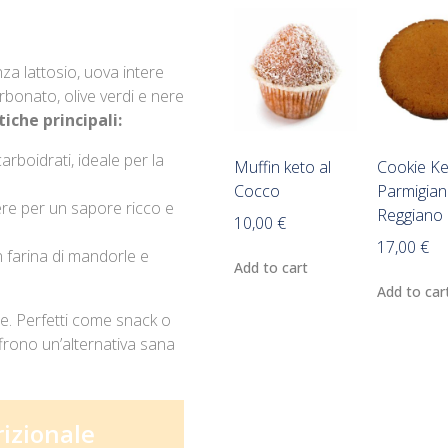
za lattosio, uova intere
arbonato, olive verdi e nere
iche principali:
rboidrati, ideale per la
Muffin keto al
Cookie Ke
Cocco
Parmigia
ere per un sapore ricco e
Reggiano
10,00
€
17,00
€
n farina di mandorle e
Add to cart
Add to car
te. Perfetti come snack o
offrono un’alternativa sana
izionale