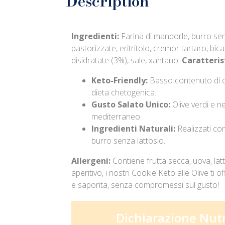
Description
Ingredienti:
Farina di mandorle, burro sen
pastorizzate, eritritolo, cremor tartaro, bic
disidratate (3%), sale, xantano.
Caratterist
Keto-Friendly:
Basso contenuto di ca
dieta chetogenica.
Gusto Salato Unico:
Olive verdi e n
mediterraneo.
Ingredienti Naturali:
Realizzati co
burro senza lattosio.
Allergeni:
Contiene frutta secca, uova, lat
aperitivo, i nostri Cookie Keto alle Olive ti 
e saporita, senza compromessi sul gusto!
Dichiarazione Nutr